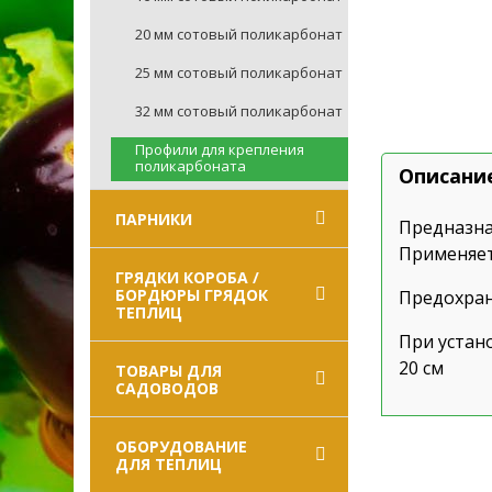
20 мм сотовый поликарбонат
25 мм сотовый поликарбонат
32 мм сотовый поликарбонат
Профили для крепления
поликарбоната
Описани
ПАРНИКИ
Предназна
Применяет
ГРЯДКИ КОРОБА /
БОРДЮРЫ ГРЯДОК
Предохра
ТЕПЛИЦ
При устан
20 см
ТОВАРЫ ДЛЯ
САДОВОДОВ
ОБОРУДОВАНИЕ
ДЛЯ ТЕПЛИЦ