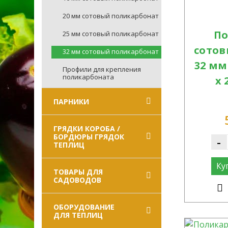
20 мм сотовый поликарбонат
По
25 мм сотовый поликарбонат
сото
32 мм сотовый поликарбонат
32 мм 
Профили для крепления
поликарбоната
х 
ПАРНИКИ
ГРЯДКИ КОРОБА /
БОРДЮРЫ ГРЯДОК
-
ТЕПЛИЦ
Ку
ТОВАРЫ ДЛЯ
САДОВОДОВ
ОБОРУДОВАНИЕ
ДЛЯ ТЕПЛИЦ