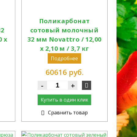
Поликарбонат
32
сотовый молочный
0 х
32 мм Novattro / 12,00
х 2,10 м / 3,7 кг
Подробнее
60616 руб.
-
+
Купить в один клик
Cравнить товар