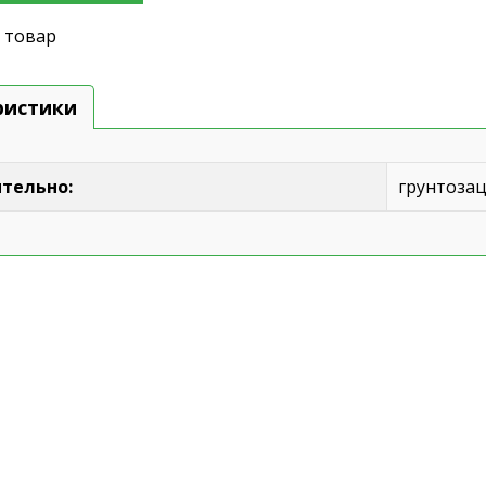
 товар
ристики
тельно:
грунтоза