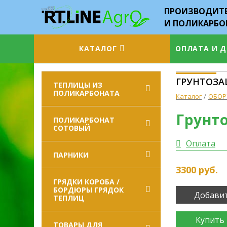
ПРОИЗВОДИТЕ
И ПОЛИКАРБО
КАТАЛОГ
ОПЛАТА И 
ГРУНТОЗА
ТЕПЛИЦЫ ИЗ
ПОЛИКАРБОНАТА
Каталог
ОБОР
Грунт
ПОЛИКАРБОНАТ
СОТОВЫЙ
Оплата
ПАРНИКИ
3300
руб.
ГРЯДКИ КОРОБА /
БОРДЮРЫ ГРЯДОК
Добавит
ТЕПЛИЦ
Купить 
ТОВАРЫ ДЛЯ