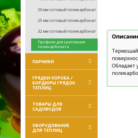
20 мм сотовый поликарбонат
25 мм сотовый поликарбонат
32 мм сотовый поликарбонат
Описани
Профили для крепления
поликарбоната
Термошайб
поверхнос
ПАРНИКИ
Обладает 
поликарбо
ГРЯДКИ КОРОБА /
БОРДЮРЫ ГРЯДОК
ТЕПЛИЦ
ТОВАРЫ ДЛЯ
САДОВОДОВ
ОБОРУДОВАНИЕ
ДЛЯ ТЕПЛИЦ