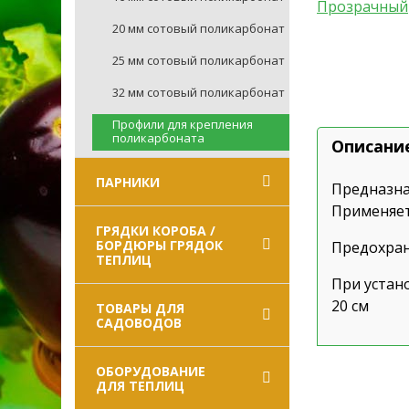
20 мм сотовый поликарбонат
25 мм сотовый поликарбонат
32 мм сотовый поликарбонат
Профили для крепления
поликарбоната
Описани
ПАРНИКИ
Предназна
Применяет
ГРЯДКИ КОРОБА /
БОРДЮРЫ ГРЯДОК
Предохра
ТЕПЛИЦ
При устан
20 см
ТОВАРЫ ДЛЯ
САДОВОДОВ
ОБОРУДОВАНИЕ
ДЛЯ ТЕПЛИЦ