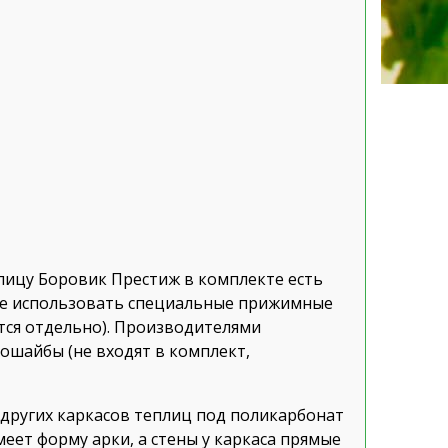
лицу Боровик Престиж в комплекте есть
те использовать специальные прижимные
тся отдельно). Производителями
шайбы (не входят в комплект,
других каркасов теплиц под поликарбонат
еет форму арки, а стены у каркаса прямые