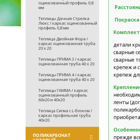
оцинкованный профиль 0,8
Расстоян
мм
Теплицы Дачная Стрелка
Покраска
Люкс / каркас оцинкованный
профиль 0,8 мм
Комплект
Теплица Двойная Фора /
каркас оцинкованная труба
детали к
20 х 20
сварные с
Теплицы ПРИМА 3 / каркас
сварные т
оцинкованная труба 40 х 20
крепеж и 
крепеж дл
Теплицы ПРИМА 4 / каркас
оцинкованная труба 40 х 20
Креплени
Теплицы ГАММА / каркас
необходим
оцинкованный профиль
60х20 и 40х20
ленты (до
поликарбо
Теплица Сигма с L-блоком /
каркас профильная труба
приобрета
40х20
Особенно
ПОЛИКАРБОНАТ
прежде вс