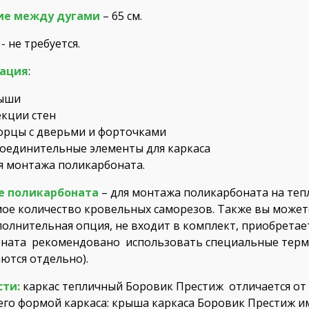
ие между дугами
– 65 см.
- не требуется.
ация
:
рыши
екции стен
орцы с дверьми и форточками
соединительные элементы для каркаса
я монтажа поликарбоната.
е поликарбоната
– для монтажа поликарбоната на теп
ое количество кровельных саморезов. Также вы може
полнительная опция, не входит в комплект, приобретае
ната рекомендовано использовать специальные термо
ются отдельно).
сти:
каркас тепличный Боровик Престиж отличается от 
его формой каркаса: крыша каркаса Боровик Престиж им