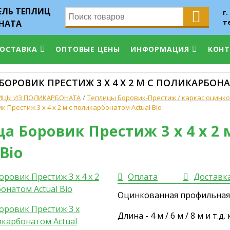
ЛЬ ТЕПЛИЦ
г.
т
НАТА
ДОСТАВКА
ОПТОВЫЕ ЦЕНЫ
ИНФОРМАЦИЯ
КОН
ОРОВИК ПРЕСТИЖ 3 X 4 X 2 М С ПОЛИКАРБОН
ИЦЫ ИЗ ПОЛИКАРБОНАТА
Теплицы Боровик-Престиж / каркас оцинков
 Престиж 3 x 4 x 2 м с поликарбонатом Actual Bio
а Боровик Престиж 3 x 4 x 2
 Bio
Оплата
Доставк
Оцинкованная профильная т
Длина - 4 м / 6 м / 8 м и т.д