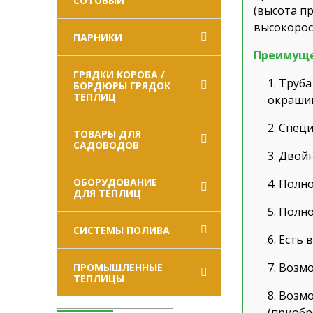
СОТОВЫЙ
(высота п
высокорос
ПАРНИКИ
Преимущ
ГРЯДКИ КОРОБА /
Труба
БОРДЮРЫ ГРЯДОК
ТЕПЛИЦ
окраши
Специ
ТОВАРЫ ДЛЯ
САДОВОДОВ
Двойн
ОБОРУДОВАНИЕ
Полно
ДЛЯ ТЕПЛИЦ
Полно
СИСТЕМЫ ПОЛИВА
Есть 
Возмо
ПРОМЫШЛЕННЫЕ
ТЕПЛИЦЫ
Возмо
(приобр