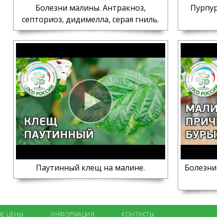
Болезни малины. Антракноз,
Пурпур
септориоз, дидимелла, серая гниль.
Паутинный клещ на малине.
Болезни
Е ЦЕНЫ
ИНФОРМАЦИЯ
КОНТАКТЫ