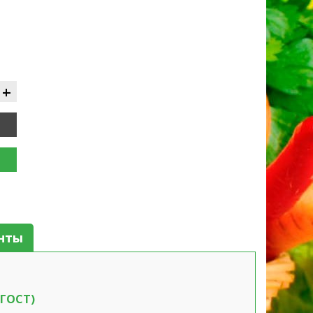
+
нты
 ГОСТ)