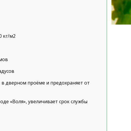
0 кг/м
2
ёмов
адусов
 в дверном проёме и предохраняет от
оде «Воля», увеличивает срок службы