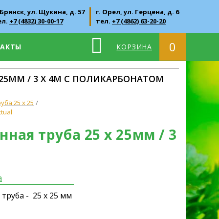
 Брянск, ул. Щукина, д. 57
г. Орел, ул. Герцена, д. 6
ел.
+7 (4832) 30-00-17
тел.
+7 (4862) 63-20-20
0
ТАКТЫ
КОРЗИНА
25ММ / 3 Х 4М С ПОЛИКАРБОНАТОМ
уба 25 х 25
tual
ная труба 25 х 25мм / 3
а
руба - 25 х 25 мм