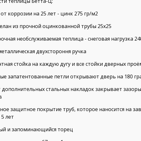
ти теплицы Бетта-Ц:
 от коррозии на 25 лет - цинк 275 гр/м
2
сделан из прочной оцинкованной трубы 25х25
очная необслуживаемая теплица - снеговая нагрузка 24
 металлическая двухстороння ручка
нтная стойка на каждую дугу и все стойки дверных про
ные запатентованные петли открывают дверь на 180 гр
т дополнительных стальных накладок закрывает зазоры
в
ьное защитное покрытие труб, которое наносится на зав
 5 лет
ый и запоминающийся торец