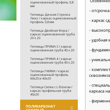
Особеннос
оцинкованный профиль 0,8
мм
- отсрочка
Теплицы Дачная Стрелка
Люкс / каркас оцинкованный
- каркас 
профиль 0,8 мм
- высокопр
Теплица Двойная Фора /
каркас оцинкованная труба
20 х 20
- удобная
Теплицы ПРИМА 3 / каркас
- фундаме
оцинкованная труба 40 х 20
Теплицы ПРИМА 4 / каркас
- уникаль
оцинкованная труба 40 х 20
- комплек
Теплицы ГАММА / каркас
оцинкованный профиль
сквозняко
60х20 и 40х20
- специал
Теплица Сигма с L-блоком /
каркас профильная труба
каркаса на
40х20
- фирменн
ПОЛИКАРБОНАТ