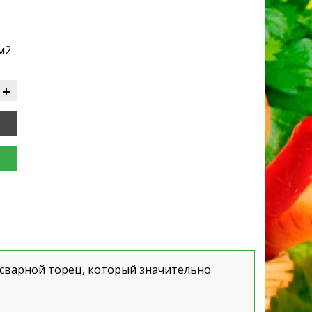
м
2
+
 сварной торец, который значительно