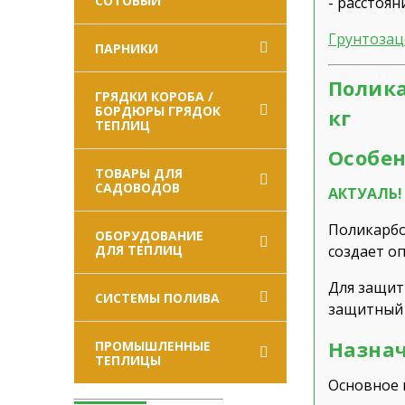
СОТОВЫЙ
- расстоян
Грунтоза
ПАРНИКИ
Полика
ГРЯДКИ КОРОБА /
БОРДЮРЫ ГРЯДОК
кг
ТЕПЛИЦ
Особен
ТОВАРЫ ДЛЯ
САДОВОДОВ
АКТУАЛЬ! 
Поликарб
ОБОРУДОВАНИЕ
ДЛЯ ТЕПЛИЦ
создает о
Для защи
СИСТЕМЫ ПОЛИВА
защитный 
Назнач
ПРОМЫШЛЕННЫЕ
ТЕПЛИЦЫ
Основное 