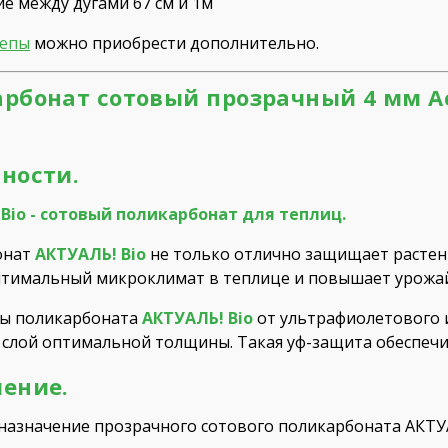
ие между дугами 67 см и 1м
цепы
можно приобрести дополнительно.
рбонат сотовый прозрачный 4 мм Actua
ности.
Bio - сотовый поликарбонат для теплиц.
онат
АКТУАЛЬ! Bio
не только отлично защищает растения
птимальный микроклимат в теплице и повышает урожа
ты поликарбоната
АКТУАЛЬ! Bio
от ультрафиолетового и
слой оптимальной толщины. Такая уф-защита обеспечи
ение.
назначение прозрачного сотового поликарбоната АКТУА