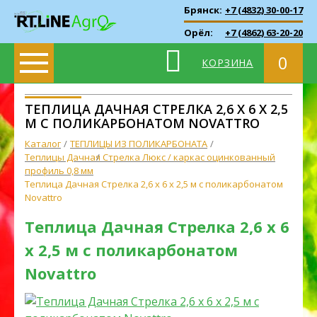
Брянск:
+7 (4832) 30-00-17
Орёл:
+7 (4862) 63-20-20
0
КОРЗИНА
ТЕПЛИЦА ДАЧНАЯ СТРЕЛКА 2,6 X 6 X 2,5
М С ПОЛИКАРБОНАТОМ NOVATTRO
Каталог
ТЕПЛИЦЫ ИЗ ПОЛИКАРБОНАТА
Теплицы Дачная Стрелка Люкс / каркас оцинкованный
профиль 0,8 мм
Теплица Дачная Стрелка 2,6 x 6 x 2,5 м с поликарбонатом
Novattro
Теплица Дачная Стрелка 2,6 x 6
x 2,5 м с поликарбонатом
Novattro